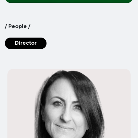
/
People
/
Director