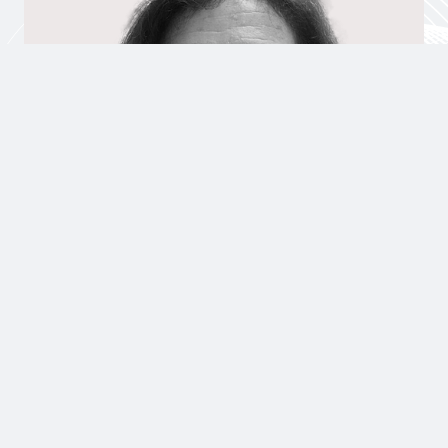
Valentina Grion
/ Professoressa /
CV